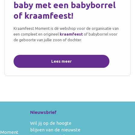
baby met een babyborrel
of kraamfeest!
Kraamfeest Moment is dé webshop voor de organisatie van
een compleet en origineel
kraamfeest
of
babyborrel
voor
de geboorte van jullie
zoon
of
dochter.
Lees meer
Nieuwsbrief
Wil jij op de hoogte
blijven van de nieuwste
 Moment