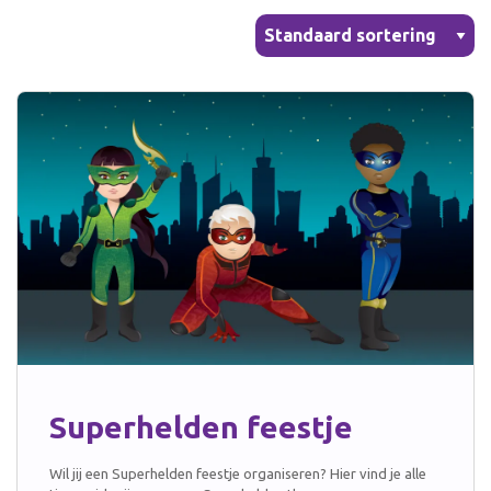
kleedkleding
banners
ertjes
Verkleedkleding
ken
aden
Voor moederdag
ken en
doeken
Zwangerschapskettingen
 moederdag
s en boekjes
gerschapskettingen
Superhelden feestje
Wil jij een Superhelden feestje organiseren? Hier vind je alle