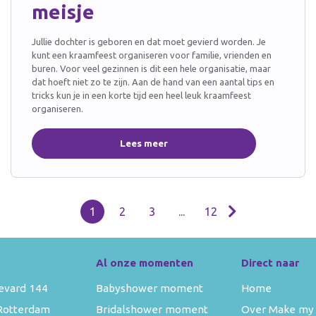
meisje
Jullie dochter is geboren en dat moet gevierd worden. Je
kunt een kraamfeest organiseren voor familie, vrienden en
buren. Voor veel gezinnen is dit een hele organisatie, maar
dat hoeft niet zo te zijn. Aan de hand van een aantal tips en
tricks kun je in een korte tijd een heel leuk kraamfeest
organiseren.
Lees meer
1
2
3
...
12
Al onze momenten
Direct naar
evard 144
Babyshower moment
Home
Rotterdam
Bridalshower moment
Over Make my