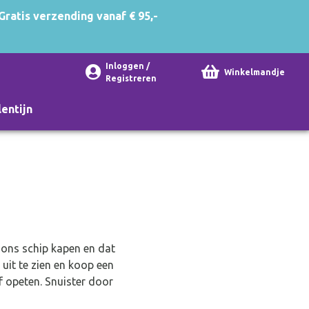
Gratis verzending vanaf € 95,-
Inloggen /
Winkelmandje
Registreren
lentijn
deaus
ten & uitnodigingen
derfeest
Slingers
iering
est
mcadeaus
Something blue
l ons schip kapen en dat
en
en
sentjes
feest versiering
Spandoeken
uit te zien en koop een
st versiering
ndoeken
ucten met naam
Spelletjes en boekjes
lf opeten. Snuister door
 naam
en met naam
up banners
Uitnodigingen