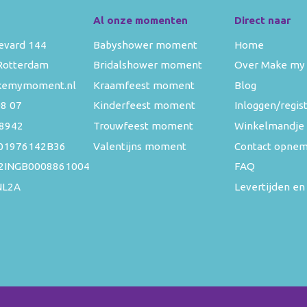
Al onze momenten
Direct naar
evard 144
Babyshower moment
Home
Rotterdam
Bridalshower moment
Over Make my
kemymoment.nl
Kraamfeest moment
Blog
08 07
Kinderfeest moment
Inloggen/regis
8942
Trouwfeest moment
Winkelmandje
01976142B36
Valentijns moment
Contact opne
52INGB0008861004
FAQ
NL2A
Levertijden en