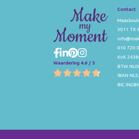
Contact
Maasboul
3011 TX 
info@ma
010 720 
KvK 2438
Waardering 4.6 / 5
BTW NL0
IBAN NL
BIC INGB