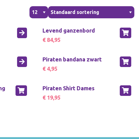
kleedkleding
banners
ertjes
Verkleedkleding
ken
aden
Voor moederdag
ken en
doeken
Zwangerschapskettingen
Levend ganzenbord
 moederdag
€ 84,95
s en boekjes
gerschapskettingen
Piraten bandana zwart
€ 4,95
ing
Piraten Shirt Dames
€ 19,95