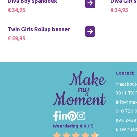
Diva Boy spandoek
Diva Girl
€ 34,95
€ 34,95
Twin Girls Rollup banner
€ 59,95
Contact
Maasboul
3011 TX 
info@ma
010 720 
KvK 2438
Waardering 4.6 / 5
BTW NL0