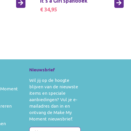
It's a Girl spandoek
kleedkleding
banners
ertjes
Verkleedkleding
€ 34,95
ken
aden
Voor moederdag
ken en
doeken
Zwangerschapskettingen
 moederdag
s en boekjes
gerschapskettingen
Nieuwsbrief
Wil jij op de hoogte
blijven van de nieuwste
 Moment
items en speciale
aanbiedingen? Vul je e-
mailadres dan in en
treren
ontvang de Make My
Moment nieuwsbrief.
men