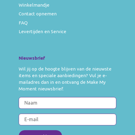
Winkelmandje
Contact opnemen
FAQ
Levertijden en Service
Nieuwsbrief
Wil jij op de hoogte blijven van de nieuwste
items en speciale aanbiedingen? Vul je e-
mailadres dan in en ontvang de Make My
Moment nieuwsbrief.