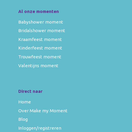
Al onze momenten
Babyshower moment
Bridalshower moment
Kraamfeest moment
Kinderfeest moment
Trouwfeest moment
Valentijns moment
Direct naar
Home
Over Make my Moment
Blog
Inloggen/registreren