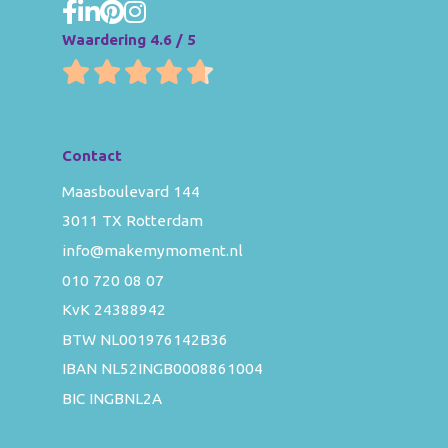
Waardering 4.6 / 5
Contact
Maasboulevard 144
3011 TX Rotterdam
info@makemymoment.nl
010 720 08 07
KvK 24388942
BTW NL001976142B36
IBAN NL52INGB0008861004
BIC INGBNL2A