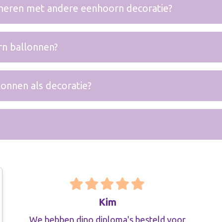
neren met andere eenhoorn decoratie?
n ballonnen?
onnen als decoratie?
Kim
We hebben dino diploma's besteld voor