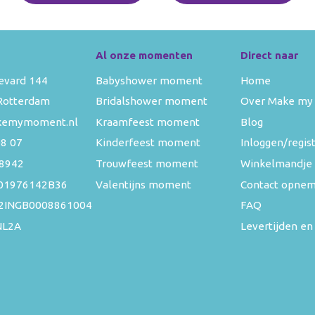
Al onze momenten
Direct naar
evard 144
Babyshower moment
Home
Rotterdam
Bridalshower moment
Over Make my
kemymoment.nl
Kraamfeest moment
Blog
08 07
Kinderfeest moment
Inloggen/regis
8942
Trouwfeest moment
Winkelmandje
01976142B36
Valentijns moment
Contact opne
52INGB0008861004
FAQ
NL2A
Levertijden en