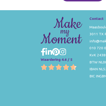
Contact
Maasboul
3011 TX 
info@ma
010 720 
KvK 2438
Waardering 4.6 / 5
BTW NL0
IBAN NL
BIC INGB