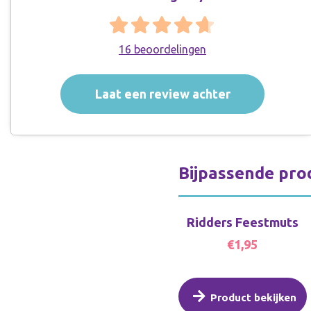
het prinsessenfeestje van mijn dochter.
Waren supersnel binnen en ze vonden het
16 beoordelingen
superleuk! Het hele feestje was leuk in
thema. Ik ga hier zeker nog eens bestellen.
Laat een review achter
Bijpassende pro
Ridders Feestmuts
€1,95
Product bekijken