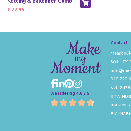
Ketting & ballonnen Combi
€ 22,95
Contact
Maasboul
3011 TX 
info@ma
010 720 
KvK 2438
Waardering 4.6 / 5
BTW NL0
IBAN NL
BIC INGB