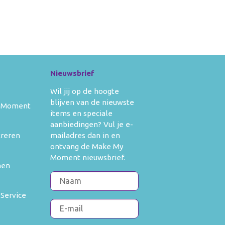
kleedkleding
banners
ertjes
Verkleedkleding
ken
aden
Voor moederdag
ken en
doeken
Zwangerschapskettingen
 moederdag
s en boekjes
Nieuwsbrief
gerschapskettingen
Wil jij op de hoogte
blijven van de nieuwste
 Moment
items en speciale
aanbiedingen? Vul je e-
mailadres dan in en
treren
ontvang de Make My
Moment nieuwsbrief.
men
 Service