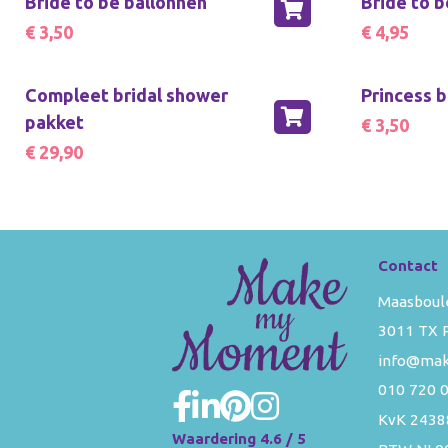
Bride to be ballonnen
Bride to b
€ 3,50
€ 4,95
Compleet bridal shower
Princess b
pakket
€ 3,50
€ 29,90
Contact
Maasboul
3011 TX 
info@ma
010 720 
KvK 2438
Waardering 4.6 / 5