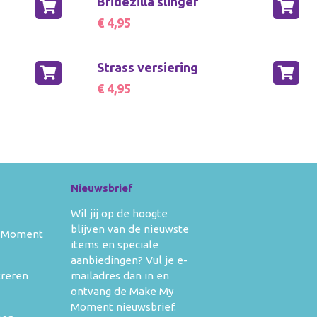
Bridezilla slinger
kleedkleding
banners
ertjes
Verkleedkleding
€ 4,95
ken
aden
Voor moederdag
ken en
doeken
Zwangerschapskettingen
Strass versiering
€ 4,95
 moederdag
s en boekjes
gerschapskettingen
Nieuwsbrief
Wil jij op de hoogte
blijven van de nieuwste
 Moment
items en speciale
aanbiedingen? Vul je e-
mailadres dan in en
treren
ontvang de Make My
Moment nieuwsbrief.