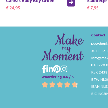
Canvas Baby Boy Groen
Slabbetje
€ 24,95
€ 7,95
Contact
Maasboul
3011 TX 
info@ma
010 720 
KvK 2438
Waardering 4.6 / 5
BTW NL0
IBAN NL
BIC INGB