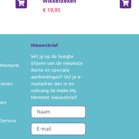
Wikkeldeken
kleedkleding
banners
ertjes
Verkleedkleding
€ 19,95
ken
aden
Voor moederdag
ken en
doeken
Zwangerschapskettingen
 moederdag
s en boekjes
Nieuwsbrief
gerschapskettingen
Wil jij op de hoogte
blijven van de nieuwste
 Moment
items en speciale
aanbiedingen? Vul je e-
mailadres dan in en
treren
ontvang de Make My
Moment nieuwsbrief.
men
 Service