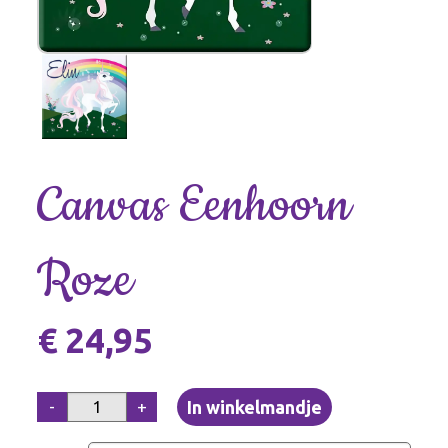
Canvas Eenhoorn
Roze
€ 24,95
-
+