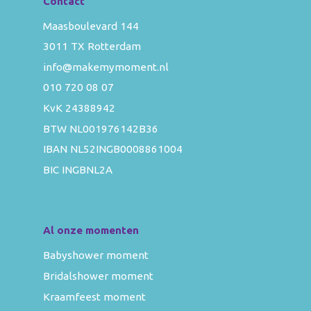
Contact
Maasboulevard 144
3011 TX Rotterdam
info@makemymoment.nl
010 720 08 07
KvK 24388942
BTW NL001976142B36
IBAN NL52INGB0008861004
BIC INGBNL2A
Al onze momenten
Babyshower moment
Bridalshower moment
Kraamfeest moment