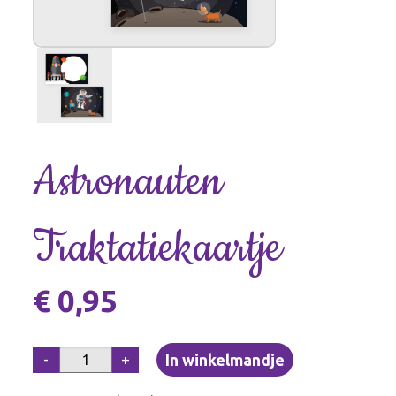
Astronauten
Traktatiekaartje
€ 0,95
-
+