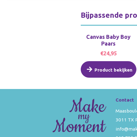
Bijpassende pr
Canvas Baby Boy
Paars
€24,95
Product bekijken
Contact
Maasboul
3011 TX 
info@ma