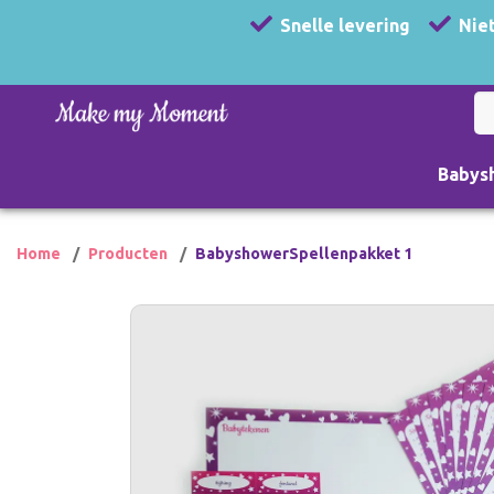
Snelle levering
Niet
Babys
Home
Producten
BabyshowerSpellenpakket 1