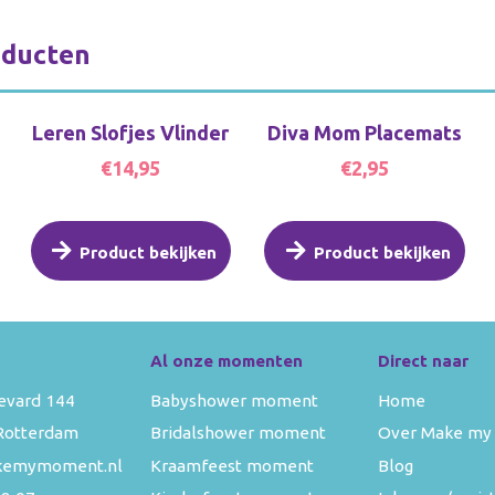
oducten
Leren Slofjes Vlinder
Diva Mom Placemats
€14,95
€2,95
Product bekijken
Product bekijken
Al onze momenten
Direct naar
evard 144
Babyshower moment
Home
Rotterdam
Bridalshower moment
Over Make my
kemymoment.nl
Kraamfeest moment
Blog