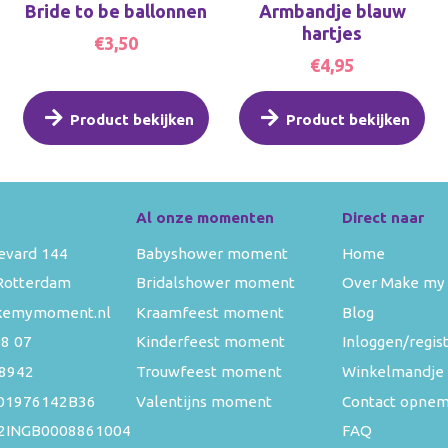
Bride to be ballonnen
Armbandje blauw
hartjes
€3,50
€4,95
Product bekijken
Product bekijken
Al onze momenten
Direct naar
evard 144
Babyshower moment
Home
Rotterdam
Bridalshower moment
Over Make my
kemymoment.nl
Kraamfeest moment
Blog
08 07
Kinderfeest moment
Inloggen/regis
8942
Trouwfeest moment
Winkelmandje
01976142B36
Valentijns moment
Contact opne
52INGB0008861004
FAQ