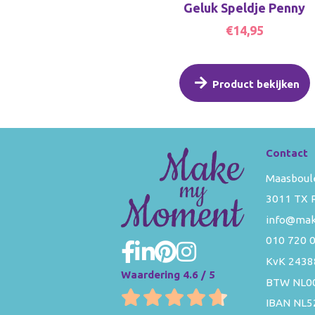
Geluk Speldje Penny
€14,95
Product bekijken
Contact
Maasboul
3011 TX 
info@ma
010 720 
KvK 2438
Waardering 4.6 / 5
BTW NL0
IBAN NL