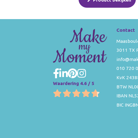
Contact
Maasboul
3011 TX 
info@ma
010 720 
KvK 2438
Waardering 4.6 / 5
BTW NL0
IBAN NL
BIC INGB