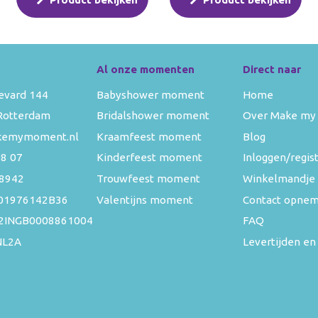
Al onze momenten
Direct naar
evard 144
Babyshower moment
Home
Rotterdam
Bridalshower moment
Over Make my
kemymoment.nl
Kraamfeest moment
Blog
08 07
Kinderfeest moment
Inloggen/regis
8942
Trouwfeest moment
Winkelmandje
01976142B36
Valentijns moment
Contact opne
52INGB0008861004
FAQ
NL2A
Levertijden en