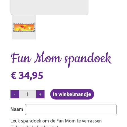
Fun Mom spandoek
€ 34,95
-
+
Naam
L
euk spandoek om de Fun Mom te verrassen