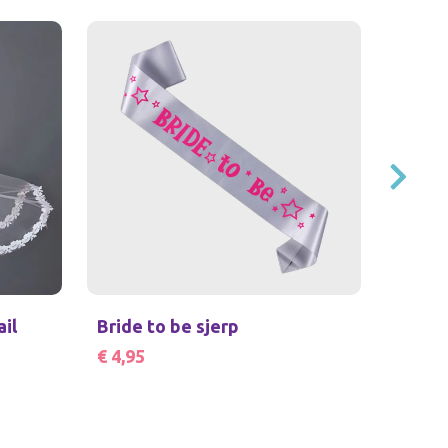
il
Bride to be sjerp
Bride
€ 4,95
€ 34,9