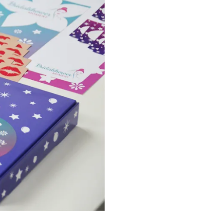
kleedkleding
banners
ertjes
Verkleedkleding
ken
aden
Voor moederdag
ken en
doeken
Zwangerschapskettingen
 moederdag
s en boekjes
gerschapskettingen