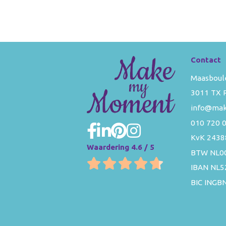
Contact
Maasboul
3011 TX 
info@ma
010 720 
KvK 2438
Waardering 4.6 / 5
BTW NL0
IBAN NL
BIC INGB