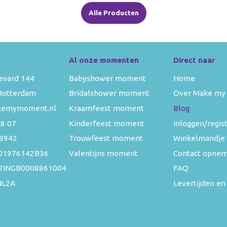
Alle Producten
Al onze momenten
Direct naar
evard 144
Babyshower moment
Home
Rotterdam
Bridalshower moment
Over Make my
kemymoment.nl
Kraamfeest moment
Blog
08 07
Kinderfeest moment
Inloggen/regis
8942
Trouwfeest moment
Winkelmandje
01976142B36
Valentijns moment
Contact opne
52INGB0008861004
FAQ
NL2A
Levertijden en