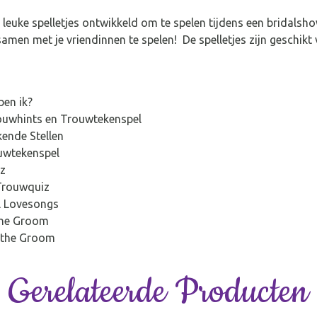
uke spelletjes ontwikkeld om te spelen tijdens een bridalshower
samen met je vriendinnen te spelen! De spelletjes zijn geschikt
ben ik?
Trouwhints en Trouwtekenspel
kende Stellen
ouwtekenspel
iz
 Trouwquiz
el Lovesongs
 the Groom
s the Groom
Gerelateerde Producten